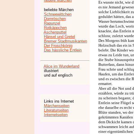
neuere Märchen
Es wusste nicht, wie d
es nie Jemand gewesen
beliebte Märchen
solche Lieblichkeit z
Schneewittchen
geduldet hätten, das 
Dornröschen
Wasser herumschwimmen
Rapunzel
wurde das Loch, worin 
Rotkäppchen
knackte, das Entlein 
Aschenputtel
schloss; zuletzt wurde 
Hänsel und Gretel
Des Morgens früh kam 
Bremer Stadtmusikanten
Holzschuh das eis in 
Der Froschkönig
Das hässliche Entlein
belebt. Die Kinder wo
etwas zu Leide tun, u
die Stube hinaussprit
Butterfass, dann hinu
Alice im Wunderland
Frau schrie und schlu
illustriert
Haufen, um das Entlein
und auf englisch
und es zwischen die R
ermattet.
Aber all die Not und 
erzählen, würde zu tr
zu scheinen begann; d
Links ins Internet
Entlein seine Flügel s
Märchenseiten
ehe dasselbe es recht
Literaturseiten
Blüte standen, wo der
Internetseiten
gekrümmten Kanälen hi
dem Dickicht kamen d
schwammen leicht auf
einer eigentümlichen 