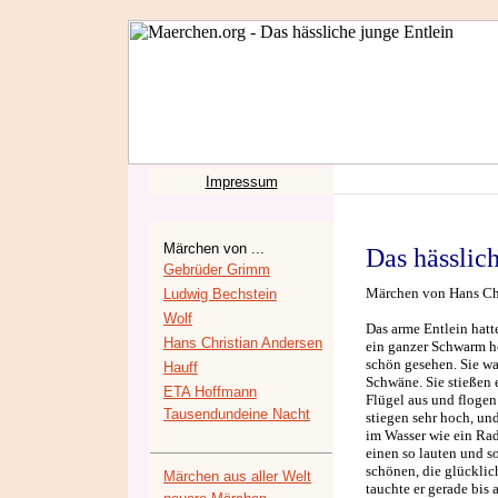
Impressum
Märchen von ...
Das hässlic
Gebrüder Grimm
Märchen von Hans Chri
Ludwig Bechstein
Wolf
Das arme Entlein hatt
Hans Christian Andersen
ein ganzer Schwarm he
schön gesehen. Sie wa
Hauff
Schwäne. Sie stießen 
ETA Hoffmann
Flügel aus und flogen
Tausendundeine Nacht
stiegen sehr hoch, un
im Wasser wie ein Rad
einen so lauten und so
schönen, die glücklich
Märchen aus aller Welt
tauchte er gerade bis 