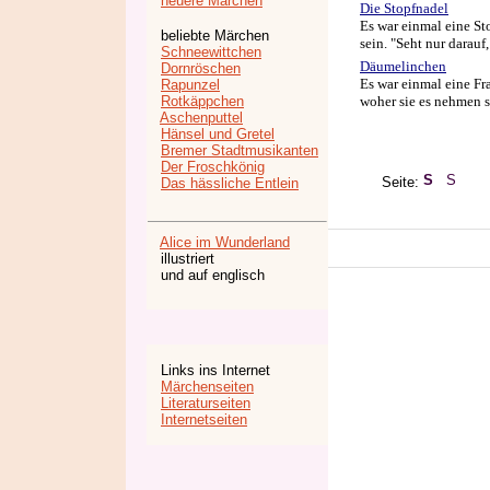
neuere Märchen
Die Stopfnadel
Es war einmal eine Sto
beliebte Märchen
sein. "Seht nur darauf,
Schneewittchen
Däumelinchen
Dornröschen
Es war einmal eine Fra
Rapunzel
Rotkäppchen
woher sie es nehmen so
Aschenputtel
Hänsel und Gretel
Bremer Stadtmusikanten
Der Froschkönig
Seite:
Das hässliche Entlein
Alice im Wunderland
illustriert
und auf englisch
Links ins Internet
Märchenseiten
Literaturseiten
Internetseiten