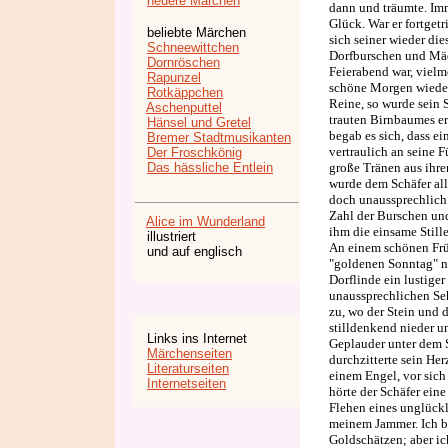
neuere Märchen
dann und träumte. Imm
Glück. War er fortget
beliebte Märchen
sich seiner wieder di
Schneewittchen
Dorfburschen und Mäd
Dornröschen
Feierabend war, vielme
Rapunzel
schöne Morgen wieder
Rotkäppchen
Reine, so wurde sein S
Aschenputtel
trauten Birnbaumes err
Hänsel und Gretel
begab es sich, dass ei
Bremer Stadtmusikanten
vertraulich an seine 
Der Froschkönig
Das hässliche Entlein
große Tränen aus ihre
wurde dem Schäfer all
doch unaussprechlich 
Zahl der Burschen und
Alice im Wunderland
ihm die einsame Still
illustriert
An einem schönen Frü
und auf englisch
"goldenen Sonntag" ne
Dorflinde ein lustiger
unaussprechlichen Seh
zu, wo der Stein und d
stilldenkend nieder 
Links ins Internet
Geplauder unter dem S
Märchenseiten
durchzitterte sein Her
Literaturseiten
einem Engel, vor sich
Internetseiten
hörte der Schäfer eine
Flehen eines unglückl
meinem Jammer. Ich bi
Goldschätzen; aber ic