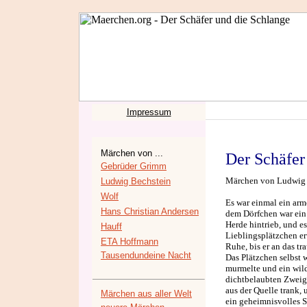
Impressum
Märchen von ...
Der Schäfer
Gebrüder Grimm
Märchen von Ludwig Be
Ludwig Bechstein
Wolf
Es war einmal ein arm
Hans Christian Andersen
dem Dörfchen war ein 
Herde hintrieb, und es
Hauff
Lieblingsplätzchen er
ETA Hoffmann
Ruhe, bis er an das t
Tausendundeine Nacht
Das Plätzchen selbst w
murmelte und ein wild
dichtbelaubten Zweige
aus der Quelle trank, 
Märchen aus aller Welt
ein geheimnisvolles S