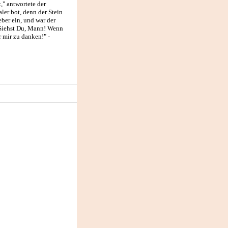
t," antwortete der
aler bot, denn der Stein
eber ein, und war der
: Siehst Du, Mann! Wenn
 mir zu danken!" -