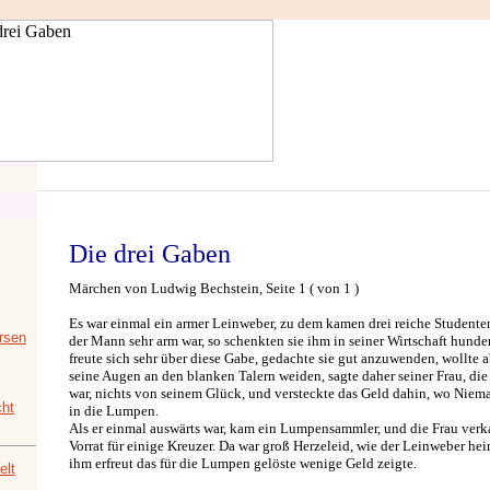
Die drei Gaben
Märchen von Ludwig Bechstein, Seite 1 ( von 1 )
Es war einmal ein armer Leinweber, zu dem kamen drei reiche Studenten
rsen
der Mann sehr arm war, so schenkten sie ihm in seiner Wirtschaft hunde
freute sich sehr über diese Gabe, gedachte sie gut anzuwenden, wollte 
seine Augen an den blanken Talern weiden, sagte daher seiner Frau, di
war, nichts von seinem Glück, und versteckte das Geld dahin, wo Niem
ht
in die Lumpen.
Als er einmal auswärts war, kam ein Lumpensammler, und die Frau ver
Vorrat für einige Kreuzer. Da war groß Herzeleid, wie der Leinweber he
ihm erfreut das für die Lumpen gelöste wenige Geld zeigte.
elt