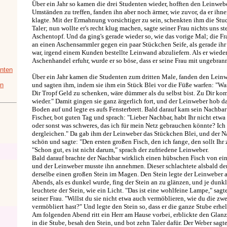
Über ein Jahr so kamen die drei Studenten wieder, hofften den Leinweb
Umständen zu treffen, fanden ihn aber noch ärmer, wie zuvor, da er ihn
klagte. Mit der Ermahnung vorsichtiger zu sein, schenkten ihm die St
Taler; nun wollte er's recht klug machen, sagte seiner Frau nichts uns s
Aschentopf. Und da ging's gerade wieder so, wie das vorige Mal; die Fr
an einen Aschensammler gegen ein paar Stückchen Seife, als gerade i
war, irgend einem Kunden bestellte Leinwand abzuliefern. Als er wiede
Aschenhandel erfuhr, wurde er so böse, dass er seine Frau mit ungebrann
nten
Über ein Jahr kamen die Studenten zum dritten Male, fanden den Leinw
in
und sagten ihm, indem sie ihm ein Stück Blei vor die Füße warfen: "W
Dir Tropf Geld zu schenken, wäre dümmer als du selbst bist. Zu Dir ko
wieder." Damit gingen sie ganz ärgerlich fort, und der Leinweber hob 
Boden auf und legte es aufs Fensterbrett. Bald darauf kam sein Nachbar 
Fischer, bot guten Tag und sprach: "Lieber Nachbar, habt Ihr nicht etwa
oder sonst was schweres, das ich für mein Netz gebrauchen könnte? Ich
dergleichen." Da gab ihm der Leinweber das Stückchen Blei, und der N
schön und sagte: "Den ersten großen Fisch, den ich fange, den sollt Ih
"Schon gut, es ist nicht darum," sprach der zufriedene Leinweber.
Bald darauf brachte der Nachbar wirklich einen hübschen Fisch von ein 
und der Leinweber musste ihn annehmen. Dieser schlachtete alsbald den
derselbe einen großen Stein im Magen. Den Stein legte der Leinweber au
Abends, als es dunkel wurde, fing der Stein an zu glänzen, und je dunkle
leuchtete der Stein, wie ein Licht. "Das ist eine wohlfeine Lampe," sag
seiner Frau. "Willst du sie nicht etwa auch vermöblieren, wie du die zw
vermöbliert hast?" Und legte den Stein so, dass er die ganze Stube erhel
Am folgenden Abend ritt ein Herr am Hause vorbei, erblickte den Glanzst
in die Stube, besah den Stein, und bot zehn Taler dafür. Der Weber sagte: