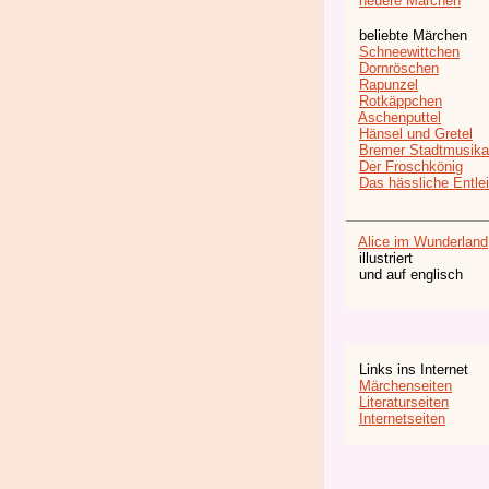
neuere Märchen
beliebte Märchen
Schneewittchen
Dornröschen
Rapunzel
Rotkäppchen
Aschenputtel
Hänsel und Gretel
Bremer Stadtmusika
Der Froschkönig
Das hässliche Entle
Alice im Wunderland
illustriert
und auf englisch
Links ins Internet
Märchenseiten
Literaturseiten
Internetseiten