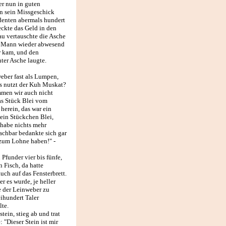
er nun in guten
en sein Missgeschick
udenten abermals hundert
teckte das Geld in den
au vertauschte die Asche
hr Mann wieder abwesend
r kam, und den
ter Asche laugte.
eber fast als Lumpen,
as nutzt der Kuh Muskat?
mmen wir auch nicht
das Stück Blei vom
herein, das war ein
 ein Stückchen Blei,
 habe nichts mehr
achbar bedankte sich gar
r zum Lohne haben!" -
Pfunder vier bis fünfe,
 Fisch, da hatte
ch auf das Fensterbrett.
r es wurde, je heller
te der Leinweber zu
eihundert Taler
lte.
ein, stieg ab und trat
 "Dieser Stein ist mir