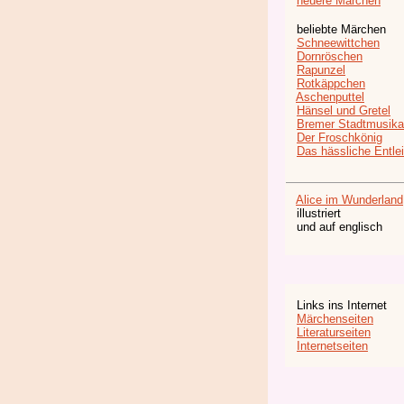
neuere Märchen
beliebte Märchen
Schneewittchen
Dornröschen
Rapunzel
Rotkäppchen
Aschenputtel
Hänsel und Gretel
Bremer Stadtmusika
Der Froschkönig
Das hässliche Entle
Alice im Wunderland
illustriert
und auf englisch
Links ins Internet
Märchenseiten
Literaturseiten
Internetseiten