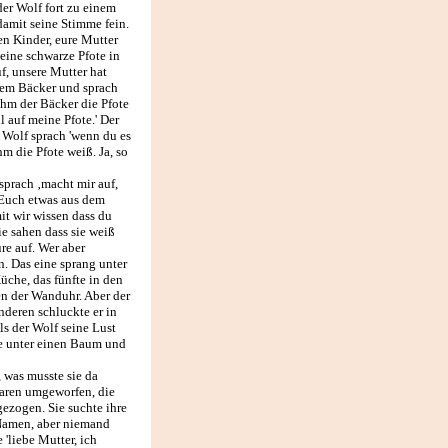
der Wolf fort zu einem
damit seine Stimme fein.
ben Kinder, eure Mutter
seine schwarze Pfote in
uf, unsere Mutter hat
inem Bäcker und sprach
ihm der Bäcker die Pfote
l auf meine Pfote.' Der
r Wolf sprach 'wenn du es
hm die Pfote weiß. Ja, so
sprach ‚macht mir auf,
 Euch etwas aus dem
it wir wissen dass du
sie sahen dass sie weiß
üre auf. Wer aber
n. Das eine sprang unter
Küche, das fünfte in den
en der Wanduhr. Aber der
nderen schluckte er in
ls der Wolf seine Lust
ese unter einen Baum und
 was musste sie da
waren umgeworfen, die
ezogen. Sie suchte ihre
i Namen, aber niemand
 'liebe Mutter, ich