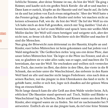
liebliche Stimme, aber deine Stimme ist rau; du bist der Wolf.' Da ging 
Krämer, und kaufte sich ein großes Stück Kreide: die aß er und machte 
Dann kam er zurück, klopfte an die Haustür und rief 'macht auf, ihr lie
ist da und hat jedem von Euch etwas mitgebracht.' Aber der Wolf hatte 
das Fenster gelegt, das sahen die Kinder und riefen 'wir machen nicht a
keinen schwarzen Fuß, wie du: du bist der Wolf.' Da lief der Wolf zu e
'ich habe mich an dem Fuß gestoßen, streich mir Teig darüber.' Und als 
bestrichen hatte, so lief er zum Müller und sprach 'streu mir weißes Meh
Müller dachte 'der Wolf will einen betrügen' und weigerte sich, aber de
nten
nicht tust, so fresse ich dich.' Da fürchtete sich der Müller und machte i
in
sind die Menschen.
Nun ging der Bösewicht zum drittenmal zu der Haustür, klopfte an und 
Kinder, euer liebes Mütterchen ist heim gekommen und hat jedem von
Wald mitgebracht.' Die Geißerchen riefen 'zeig uns erst deine Pfote, dam
unser liebes Mütterchen bist.' Da legte er die Pfote ins Fenster, und als 
war, so glaubten sie es wäre alles wahr, was er sagte, und machten die T
hereinkam, das war der Wolf. Sie erschraken und wollten sich verstecke
den Tisch, das zweite ins Bett, das dritte in den Ofen, das vierte in die 
Schrank, das sechste unter die Waschschüssel, das siebente in den Kast
Wolf fand sie alle und machte nicht langes Federlesen: eins nach dem a
seinen Rachen; nur das jüngste in dem Uhrenkasten das fand er nicht. A
gebüßt hatte, trollte er sich fort, legte sich draußen auf der grünen Wi
fing an einzuschlafen.
Nicht lange danach kam die alte Geiß aus dem Walde wieder heim. Ach,
erblicken! Die Haustüre stand sperrweit auf: Tisch, Stühle und Bänke 
Waschschüssel lag in Scherben, Decke und Kissen waren aus dem Bett g
Kinder, aber nirgend waren sie zu finden. Sie rief sie nacheinander be
antwortete. Endlich als sie an das jüngste kam, da rief eine feine Stimme