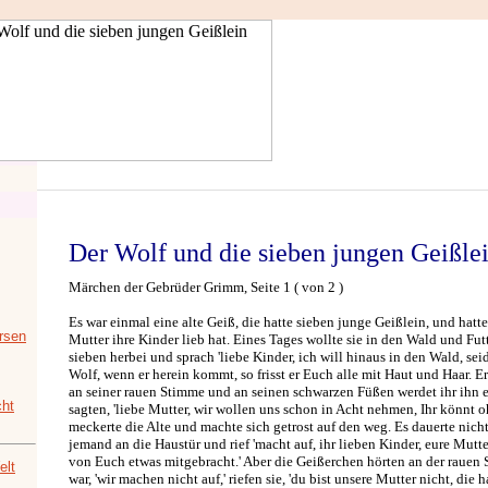
Der Wolf und die sieben jungen Geißle
Märchen der Gebrüder Grimm, Seite 1 ( von 2 )
Es war einmal eine alte Geiß, die hatte sieben junge Geißlein, und hatte 
rsen
Mutter ihre Kinder lieb hat. Eines Tages wollte sie in den Wald und Futte
sieben herbei und sprach 'liebe Kinder, ich will hinaus in den Wald, sei
Wolf, wenn er herein kommt, so frisst er Euch alle mit Haut und Haar. Er v
an seiner rauen Stimme und an seinen schwarzen Füßen werdet ihr ihn e
ht
sagten, 'liebe Mutter, wir wollen uns schon in Acht nehmen, Ihr könnt o
meckerte die Alte und machte sich getrost auf den weg. Es dauerte nicht
jemand an die Haustür und rief 'macht auf, ihr lieben Kinder, eure Mutte
von Euch etwas mitgebracht.' Aber die Geißerchen hörten an der rauen 
elt
war, 'wir machen nicht auf,' riefen sie, 'du bist unsere Mutter nicht, die 