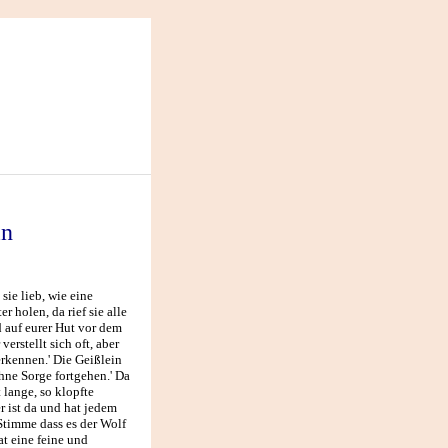
in
sie lieb, wie eine
r holen, da rief sie alle
d auf eurer Hut vor dem
erstellt sich oft, aber
rkennen.' Die Geißlein
hne Sorge fortgehen.' Da
 lange, so klopfte
r ist da und hat jedem
Stimme dass es der Wolf
hat eine feine und