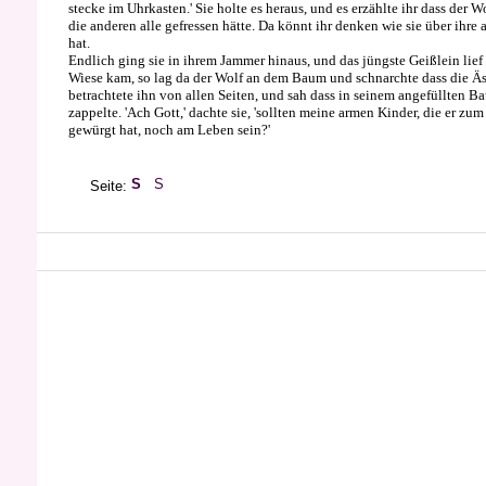
stecke im Uhrkasten.' Sie holte es heraus, und es erzählte ihr dass de
die anderen alle gefressen hätte. Da könnt ihr denken wie sie über ihr
hat.
Endlich ging sie in ihrem Jammer hinaus, und das jüngste Geißlein lief 
Wiese kam, so lag da der Wolf an dem Baum und schnarchte dass die Äste
betrachtete ihn von allen Seiten, und sah dass in seinem angefüllten B
zappelte. 'Ach Gott,' dachte sie, 'sollten meine armen Kinder, die er zu
gewürgt hat, noch am Leben sein?'
Seite: