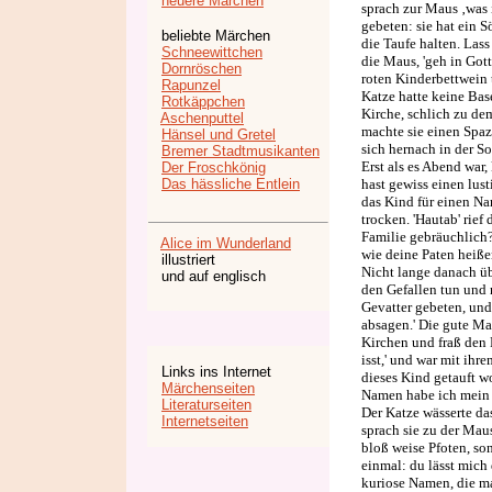
neuere Märchen
sprach zur Maus ‚was 
gebeten: sie hat ein 
beliebte Märchen
die Taufe halten. Lass
Schneewittchen
die Maus, 'geh in Got
Dornröschen
roten Kinderbettwein t
Rapunzel
Katze hatte keine Bas
Rotkäppchen
Kirche, schlich zu de
Aschenputtel
machte sie einen Spaz
Hänsel und Gretel
sich hernach in der So
Bremer Stadtmusikanten
Erst als es Abend war,
Der Froschkönig
Das hässliche Entlein
hast gewiss einen lust
das Kind für einen Na
trocken. 'Hautab' rief 
Familie gebräuchlich?' 
Alice im Wunderland
wie deine Paten heiße
illustriert
Nicht lange danach üb
und auf englisch
den Gefallen tun und
Gevatter gebeten, und
absagen.' Die gute Mau
Kirchen und fraß den F
isst,' und war mit ihr
Links ins Internet
dieses Kind getauft wo
Märchenseiten
Namen habe ich mein L
Literaturseiten
Der Katze wässerte da
Internetseiten
sprach sie zu der Maus
bloß weise Pfoten, son
einmal: du lässt mich 
kuriose Namen, die m