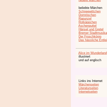
neuere Märchen
beliebte Märchen
Schneewittchen
Dornröschen
Rapunzel
Rotkäppchen
Aschenputtel
Hänsel und Gretel
Bremer Stadtmusika
Der Froschkönig
Das hässliche Entle
Alice im Wunderland
illustriert
und auf englisch
Links ins Internet
Märchenseiten
Literaturseiten
Internetseiten