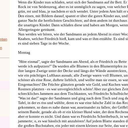
Wenn die Kinder nun schlafen, setzt sich der Sandmann auf ihr Bett. Er i
Rock ist von Seidenzeug, aber es ist unmöglich zu sagen, von welcher F
grün, rot und blau, je nachdem er sich wendet. Unter jedem Arm hält er
Den einen, mit Bildern darauf, spannt er über die guten Kinder aus, un
ganze Nacht die herrlichsten Geschichten; auf dem andern ist durchaus n
die unartigen Kinder. Dann schlafen diese und haben am Morgen, wenn 
Allergeringste geträumt.
Nun werden wir hören, wie der Sandmann an jedem Abend in einer Woc
Knaben, welcher Friedrich hieß, kam und was er ihm erzählte. Es sind 
nten
es sind sieben Tage in der Woche.
in
Montag
"Höre einmal", sagte der Sandmann am Abend, als er Friedrich zu Bette 
werde ich aufputzen!" Da wurden alle Blumen in den Blumentöpfen z
ihre langen Zweige unter der Decke und längs der Wände ausstreckten, 
wie ein prächtiges Lufthaus aussah; alle Zweige waren voll Blumen, u
schöner als eine Rose, duftete lieblich, und wollte man sie essen, so war
Eingemachtes! Die Früchte glänzten gerade wie Gold, und Kuchen waren
Rosinen platzten - es war unvergleichlich schön! Aber zur gleichen Zeit
schreckliches Jammern aus dem Tischkasten, wo Friedrichs Schulbüche
"Was ist das!" sagte der Sandmann und ging nach dem Tisch und zog de
Tafel, in der es riss und wühlte, denn es war eine falsche Zahl in das 
gekommen, so dass es nahe daran war, auseinander zu fallen; der Griffe
seinem Bande, gerade als ob er ein kleiner Hund wäre, der dem Reche
aber er konnte es nicht. Und dann war es Friedrichs Schreibebuch, in w
jammerte; o, es war hässlich mit anzuhören! Auf jedem Blatte standen 
die großen Buchstaben, ein jeder mit einem kleinen zur Seite, das war e