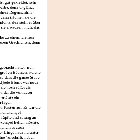
st gut gekleidet; sein
arbe, denn er glänzt
 einen Regenschirm.
d dann träumen sie die
ichts, den stellt er über
sie erwachen, nicht das
he zu einem kleinen
sieben Geschichten, denn
gebracht hatte, "nun
u großen Bäumen, welche
so dass die ganze Stube
nd jede Blume war noch
 sie noch süßer als
 da, die vor lauter
 ertönte ein
r lagen.
n Kasten auf. Es war die
Rechenexempel
l hüpfte und sprang an
nexempel helfen möchte;
elchem es auch
der Länge nach herunter
ine Vorschrift; neben