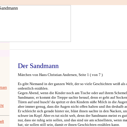
Der Sandmann
Märchen von Hans Christian Andersen, Seite 1 ( von 7 )
Es gibt Niemand in der ganzen Welt, der so viele Geschichten weiß al
rsen
ordentlich erzählen.
Gegen Abend, wenn die Kinder noch am Tische oder auf ihrem Schemel
Sandmann; er kommt die Treppe sachte herauf, denn er geht auf Socken;
Türen auf und husch! da spritzt er den Kindern süße Milch in die Augen 
ht
aber immer genug, dass die Augen nicht offen halten und ihn deshalb 
Er schleicht sich gerade hinter sie, bläst ihnen sachte in den Nacken, 
schwer im Kopf. Aber es tut nicht weh, denn der Sandmann meint es gut 
nur, dass sie ruhig sein sollen, und das sind sie am schnellsten, wenn m
elt
hat; sie sollen still sein, damit er ihnen Geschichten erzählen kann.