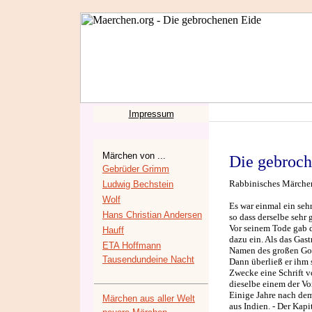
Impressum
Märchen von ...
Die gebroch
Gebrüder Grimm
Rabbinisches Märchen,
Ludwig Bechstein
Wolf
Es war einmal ein sehr
Hans Christian Andersen
so dass derselbe sehr 
Vor seinem Tode gab d
Hauff
dazu ein. Als das Gast
ETA Hoffmann
Namen des großen Gott
Tausendundeine Nacht
Dann überließ er ihm 
Zwecke eine Schrift v
dieselbe einem der V
Einige Jahre nach dem
Märchen aus aller Welt
aus Indien. - Der Kap