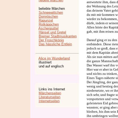
neuere Märchen
antwortete ihm, dass d
der Wohnung des Letzt
beliebte Märchen
das deinem Vater gehö
Schneewittchen
du mit mir kommen wil
Dornröschen
wieder zu bekommen, w
Rapunzel
dürfe, indem er seine
Rotkäppchen
Allen hörte der Kapitä
Aschenputtel
gab, mit ihm reisen zu
Hänsel und Gretel
Bremer Stadtmusikanten
Darauf ging er zu den 
Der Froschkönig
Das hässliche Entlein
entbänden. Diese riet
jedoch so groß, dass e
mit dem Kapitän abrei
Als sie nun mitten auf
Alice im Wunderland
die ganze Mannschaft 
illustriert
Das Wasser warf ihn vo
und auf englisch
Hier war er aber in Ge
und nichts zu trinken,
Eines Tages näherte si
Der Jüngling, der gan
wenig und bestieg de
Links ins Internet
niedersetzte, wo er ih
Märchenseiten
sich sehr, und fragte 
Literaturseiten
verspotteten und verw
Internetseiten
geleisteten Eid gebroc
wussten; er ging aber
bleiben, bis ihm sein
ihn umbringen wollten