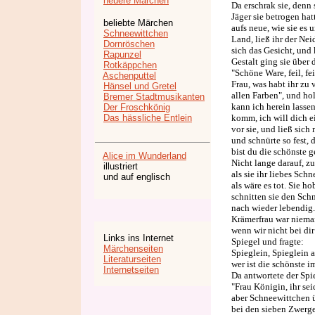
neuere Märchen
Da erschrak sie, denn
Jäger sie betrogen ha
beliebte Märchen
aufs neue, wie sie es
Schneewittchen
Land, ließ ihr der Nei
Dornröschen
sich das Gesicht, und 
Rapunzel
Gestalt ging sie über 
Rotkäppchen
"Schöne Ware, feil, f
Aschenputtel
Frau, was habt ihr zu
Hänsel und Gretel
allen Farben", und hol
Bremer Stadtmusikanten
kann ich herein lassen
Der Froschkönig
Das hässliche Entlein
komm, ich will dich e
vor sie, und ließ sic
und schnürte so fest, 
bist du die schönste g
Alice im Wunderland
Nicht lange darauf, z
illustriert
als sie ihr liebes Sch
und auf englisch
als wäre es tot. Sie ho
schnitten sie den Sch
nach wieder lebendig.
Krämerfrau war nieman
wenn wir nicht bei di
Links ins Internet
Spiegel und fragte:
Märchenseiten
Spieglein, Spieglein 
Literaturseiten
wer ist die schönste 
Internetseiten
Da antwortete der Spi
"Frau Königin, ihr sei
aber Schneewittchen 
bei den sieben Zwerg