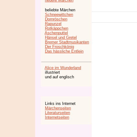
neuere Märchen
beliebte Märchen
Schneewittchen
Dornröschen
Rapunzel
Rotkäppchen
Aschenputtel
Hänsel und Gretel
Bremer Stadtmusikanten
Der Froschkönig
Das hässliche Entlein
Alice im Wunderland
illustriert
und auf englisch
Links ins Internet
Märchenseiten
Literaturseiten
Internetseiten